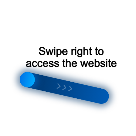
осадков.
ция соединений и швов является крайне важной для
печения эффективности системы.
ема кондиционирования должна быть настроена в
еля и конкретными потребностями помещения.
лит-системы в Мытищах требует внимания к деталям и
оборудования, профессиональная установка и
ность и экономичность системы кондиционирования, а
ужного блока