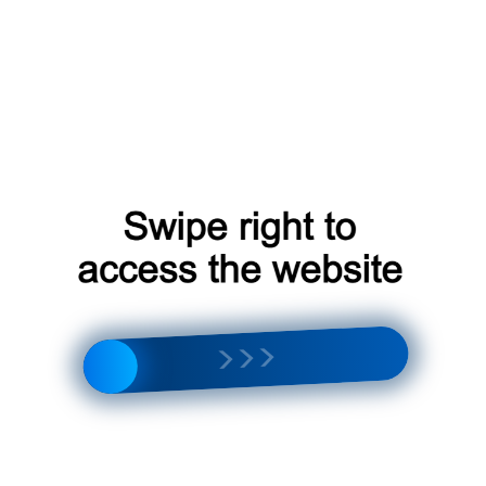
х, то можете обратиться к нам по телефону +7 (495)
а адрес info@demontazh.ru. Наши специалисты будут
 бризера
 различные технологии, в зависимости от типа и
распространенных технологий включают:
 демонтажа небольших и средних бризеров;
ля демонтажа крупных и тяжелых бризеров;
ля демонтажа бризеров в труднодоступных местах.